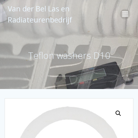
Ga
Van der Bel Las en
naar
de
Radiateurenbedrijf
inhoud
Teflon washers D10