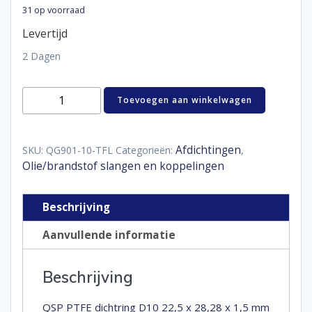
31 op voorraad
Levertijd
2 Dagen
Teflon
Toevoegen aan winkelwagen
washers
D10
aantal
Afdichtingen
SKU:
QG901-10-TFL
Categorieën:
,
Olie/brandstof slangen en koppelingen
Beschrijving
Aanvullende informatie
Beschrijving
QSP PTFE dichtring D10 22,5 x 28,28 x 1,5 mm