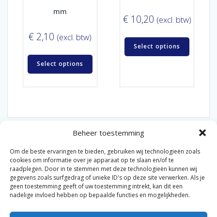
mm
€
10,20
(excl. btw)
€
2,10
(excl. btw)
Select options
Select options
Beheer toestemming
Om de beste ervaringen te bieden, gebruiken wij technologieën zoals
cookies om informatie over je apparaat op te slaan en/of te
raadplegen. Door in te stemmen met deze technologieën kunnen wij
gegevens zoals surfgedrag of unieke ID's op deze site verwerken. Als je
© 2026 Van der Bel Las en Radiateurenbedrijf.
geen toestemming geeft of uw toestemming intrekt, kan dit een
nadelige invloed hebben op bepaalde functies en mogelijkheden.
Privacyverklaring
Cookiebeleid
Retourbeleid
|
|
|