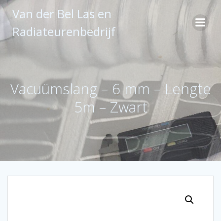
Ga
Van der Bel Las en
naar
de
Radiateurenbedrijf
inhoud
Vacuümslang – 6 mm – Lengte
5m – Zwart