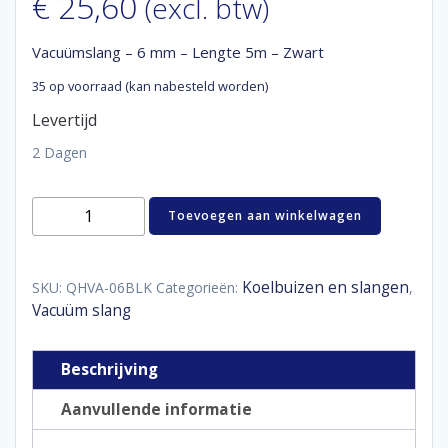
€
25,60
(excl. btw)
Vacuümslang – 6 mm – Lengte 5m – Zwart
35 op voorraad (kan nabesteld worden)
Levertijd
2 Dagen
Vacuümslang
Toevoegen aan winkelwagen
-
6
mm
-
Koelbuizen en slangen
SKU:
QHVA-06BLK
Categorieën:
,
Lengte
Vacuüm slang
5m
-
Zwart
Beschrijving
aantal
Aanvullende informatie