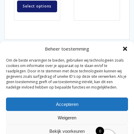
Select options
Beheer toestemming
Om de beste ervaringen te bieden, gebruiken wij technologieën zoals
cookies om informatie over je apparaat op te slaan en/of te
raadplegen. Door in te stemmen met deze technologieën kunnen wij
gegevens zoals surfgedrag of unieke ID's op deze site verwerken. Als je
© 2026 Van der Bel Las en Radiateurenbedrijf.
geen toestemming geeft of uw toestemming intrekt, kan dit een
nadelige invloed hebben op bepaalde functies en mogelijkheden.
Privacyverklaring
Cookiebeleid
Retourbeleid
|
|
|
Accepteren
Algemene voorwaarden voor consumenten
Zakelijke
|
algemene voorwaarden
Disclaimer
|
Weigeren
Merknamen op deze site worden enkel ter referentie
genoemd. Geen officiële samenwerking tenzij anders
0
Bekijk voorkeuren