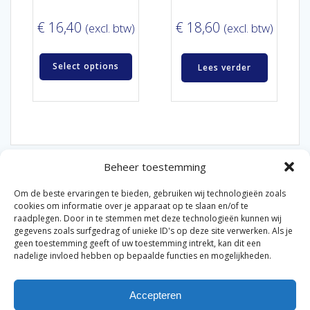
€
16,40
€
18,60
(excl. btw)
(excl. btw)
Select options
Lees verder
Beheer toestemming
Om de beste ervaringen te bieden, gebruiken wij technologieën zoals
cookies om informatie over je apparaat op te slaan en/of te
raadplegen. Door in te stemmen met deze technologieën kunnen wij
gegevens zoals surfgedrag of unieke ID's op deze site verwerken. Als je
© 2026 Van der Bel Las en Radiateurenbedrijf.
geen toestemming geeft of uw toestemming intrekt, kan dit een
nadelige invloed hebben op bepaalde functies en mogelijkheden.
Privacyverklaring
Cookiebeleid
Retourbeleid
|
|
|
Accepteren
Algemene voorwaarden voor consumenten
Zakelijke
|