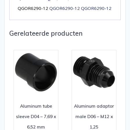
QGOR6290-12
QGOR6290-12 QGOR6290-12
Gerelateerde producten
Aluminum tube
Aluminum adaptor
sleeve D04 – 7,69 x
male D06 – M12 x
6,52 mm
1,25