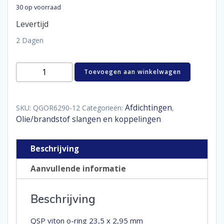
30 op voorraad
Levertijd
2 Dagen
Viton
Toevoegen aan winkelwagen
O-
ring
23,5
x
Afdichtingen
SKU:
QGOR6290-12
Categorieën:
,
2,95
Olie/brandstof slangen en koppelingen
mm
aantal
Beschrijving
Aanvullende informatie
Beschrijving
QSP viton o-ring 23,5 x 2,95 mm