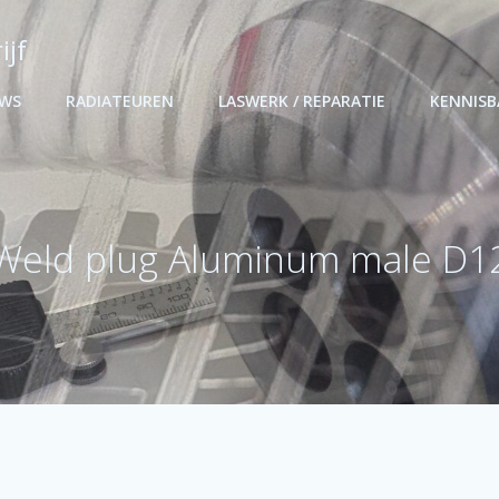
ijf
UWS
RADIATEUREN
LASWERK / REPARATIE
KENNIS
Weld plug Aluminum male D1