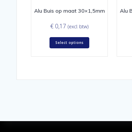
Alu Buis op maat 30×1,5mm
Alu 
€
0,17
(excl. btw)
Select options