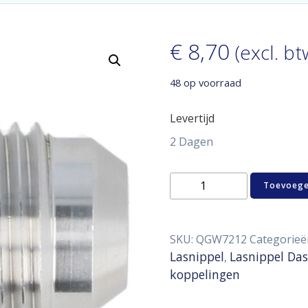
€
8,70
(excl. bt
48 op voorraad
Levertijd
2 Dagen
Weld
Toevoege
plug
Aluminum
male
D12
SKU:
QGW7212
Categorieë
aantal
Lasnippel
Lasnippel Das
,
koppelingen