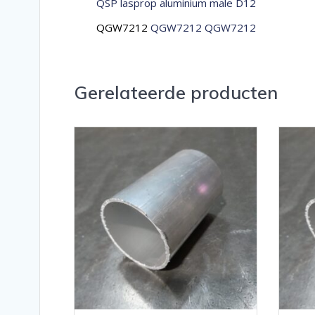
QSP lasprop aluminium male D12
QGW7212
QGW7212 QGW7212
Gerelateerde producten