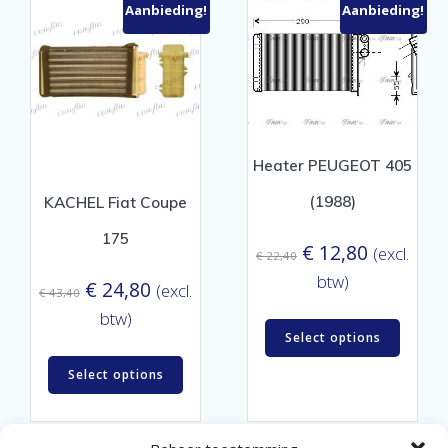
Aanbieding!
Aanbieding!
Heater PEUGEOT 405
(1988)
KACHEL Fiat Coupe
175
Oorspronkelijke
Huidige
€
12,80
(excl.
€
22,40
prijs
prijs
btw)
Oorspronkelijke
Huidige
€
24,80
(excl.
€
43,40
was:
is:
prijs
prijs
btw)
€ 22,40.
€ 12,80.
Select options
was:
is:
€ 43,40.
€ 24,80.
Select options