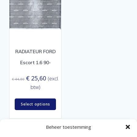
RADIATEUR FORD
Escort 1.6 90-
Oorspronkelijke
Huidige
€
25,60
(excl.
€
44,80
prijs
prijs
btw)
was:
is:
€ 44,80.
€ 25,60.
Select options
Beheer toestemming