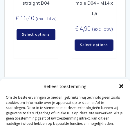
straight D04
male D04 – M14 x
1,5
€
16,40
(excl. btw)
€
4,90
(excl. btw)
Select options
Select options
Beheer toestemming
Om de beste ervaringen te bieden, gebruiken wij technologieën zoals
cookies om informatie over je apparaat op te slaan en/of te
raadplegen. Door in te stemmen met deze technologieën kunnen wij
gegevens zoals surfgedrag of unieke ID's op deze site verwerken. Als je
© 2026 Van der Bel Las en Radiateurenbedrijf.
geen toestemming geeft of uw toestemming intrekt, kan dit een
nadelige invloed hebben op bepaalde functies en mogelijkheden.