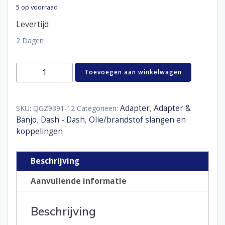
5 op voorraad
Levertijd
2 Dagen
Adaptor
Toevoegen aan winkelwagen
swivel
female
45°
D12
Adapter
Adapter &
SKU:
QGZ9391-12
Categorieën:
,
aantal
Banjo
Dash - Dash
Olie/brandstof slangen en
,
,
koppelingen
Beschrijving
Aanvullende informatie
Beschrijving