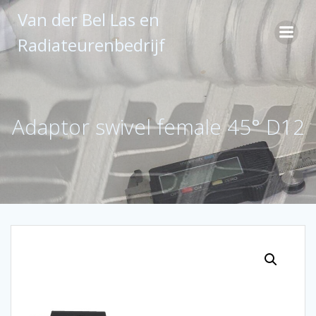
Ga
Van der Bel Las en
naar
de
Radiateurenbedrijf
inhoud
Adaptor swivel female 45° D12