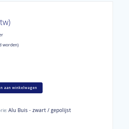
btw)
er
d worden)
n aan winkelwagen
Alu Buis - zwart / gepolijst
rie: