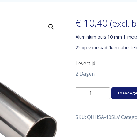
€
10,40
(excl. 
Aluminium buis 10 mm 1 met
25 op voorraad (kan nabestel
Levertijd
2 Dagen
Aluminium
Toevoege
buis
10
mm
1
SKU:
QHHSA-10SLV
Catego
meter
aantal