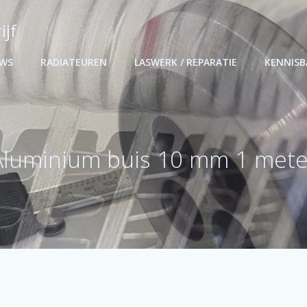
ijf
UWS
RADIATEUREN
LASWERK / REPARATIE
KENNIS
Aluminium buis 10 mm 1 mete