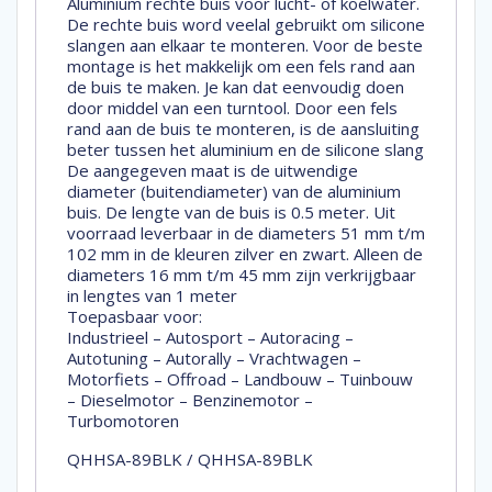
Aluminium rechte buis voor lucht- of koelwater.
De rechte buis word veelal gebruikt om silicone
slangen aan elkaar te monteren. Voor de beste
montage is het makkelijk om een fels rand aan
de buis te maken. Je kan dat eenvoudig doen
door middel van een turntool. Door een fels
rand aan de buis te monteren, is de aansluiting
beter tussen het aluminium en de silicone slang
De aangegeven maat is de uitwendige
diameter (buitendiameter) van de aluminium
buis. De lengte van de buis is 0.5 meter. Uit
voorraad leverbaar in de diameters 51 mm t/m
102 mm in de kleuren zilver en zwart. Alleen de
diameters 16 mm t/m 45 mm zijn verkrijgbaar
in lengtes van 1 meter
Toepasbaar voor:
Industrieel – Autosport – Autoracing –
Autotuning – Autorally – Vrachtwagen –
Motorfiets – Offroad – Landbouw – Tuinbouw
– Dieselmotor – Benzinemotor –
Turbomotoren
QHHSA-89BLK / QHHSA-89BLK