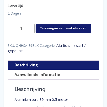
Levertijd
2 Dagen
Aluminium
Toevoegen aan winkelwagen
buis
89
mm
0,5
Alu Buis - zwart /
SKU:
QHHSA-89BLK
Categorie:
meter
gepolijst
aantal
Beschrijving
Aanvullende informatie
Beschrijving
Aluminium buis 89 mm 0,5 meter