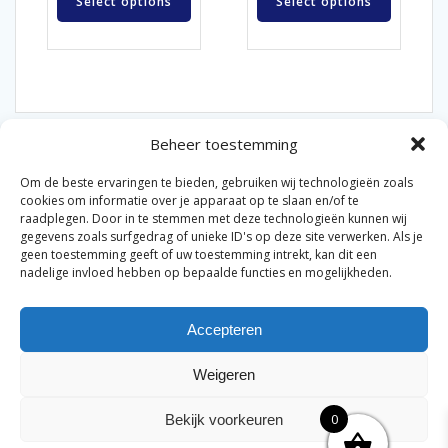
Select options
Select options
Beheer toestemming
Om de beste ervaringen te bieden, gebruiken wij technologieën zoals
cookies om informatie over je apparaat op te slaan en/of te
raadplegen. Door in te stemmen met deze technologieën kunnen wij
gegevens zoals surfgedrag of unieke ID's op deze site verwerken. Als je
© 2026 Van der Bel Las en Radiateurenbedrijf.
geen toestemming geeft of uw toestemming intrekt, kan dit een
nadelige invloed hebben op bepaalde functies en mogelijkheden.
Privacyverklaring
Cookiebeleid
Retourbeleid
|
|
|
Accepteren
Algemene voorwaarden voor consumenten
Zakelijke
|
algemene voorwaarden
Disclaimer
|
Weigeren
Merknamen op deze site worden enkel ter referentie
genoemd. Geen officiële samenwerking tenzij anders
0
Bekijk voorkeuren
vermeld.