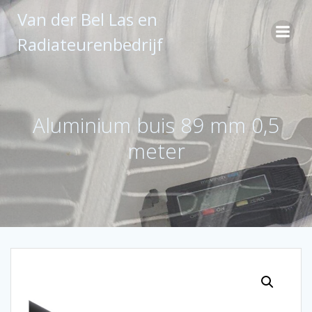
Ga
Van der Bel Las en
naar
de
Radiateurenbedrijf
inhoud
Aluminium buis 89 mm 0,5
meter