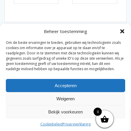
Beheer toestemming
Om de beste ervaringen te bieden, gebruiken wij technologieën zoals
cookies om informatie over je apparaat op te slaan en/of te
raadplegen. Door in te stemmen met deze technologieën kunnen wij
gegevens zoals surfgedrag of unieke ID's op deze site verwerken. Als je
© 2026 Van der Bel Las en Radiateurenbedrijf.
geen toestemming geeft of uw toestemming intrekt, kan dit een
nadelige invloed hebben op bepaalde functies en mogelijkheden.
Privacyverklaring
Cookiebeleid
Retourbeleid
|
|
|
Accepteren
Algemene voorwaarden voor consumenten
Zakelijke
|
algemene voorwaarden
Disclaimer
|
Weigeren
Merknamen op deze site worden enkel ter referentie
genoemd. Geen officiële samenwerking tenzij anders
0
Bekijk voorkeuren
vermeld.
Cookiebeleid
Privacyverklaring