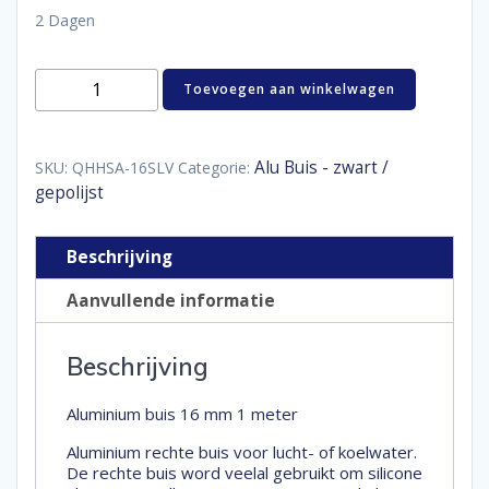
2 Dagen
Aluminium
Toevoegen aan winkelwagen
buis
16
mm
1
Alu Buis - zwart /
SKU:
QHHSA-16SLV
Categorie:
meter
gepolijst
aantal
Beschrijving
Aanvullende informatie
Beschrijving
Aluminium buis 16 mm 1 meter
Aluminium rechte buis voor lucht- of koelwater.
De rechte buis word veelal gebruikt om silicone