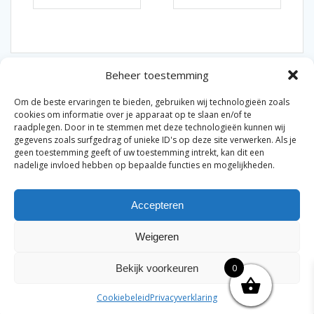
Beheer toestemming
Om de beste ervaringen te bieden, gebruiken wij technologieën zoals
cookies om informatie over je apparaat op te slaan en/of te
raadplegen. Door in te stemmen met deze technologieën kunnen wij
gegevens zoals surfgedrag of unieke ID's op deze site verwerken. Als je
© 2026 Van der Bel Las en Radiateurenbedrijf.
geen toestemming geeft of uw toestemming intrekt, kan dit een
nadelige invloed hebben op bepaalde functies en mogelijkheden.
Privacyverklaring
Cookiebeleid
Retourbeleid
|
|
|
Accepteren
Algemene voorwaarden voor consumenten
Zakelijke
|
algemene voorwaarden
Disclaimer
|
Weigeren
Merknamen op deze site worden enkel ter referentie
genoemd. Geen officiële samenwerking tenzij anders
0
Bekijk voorkeuren
vermeld.
Cookiebeleid
Privacyverklaring