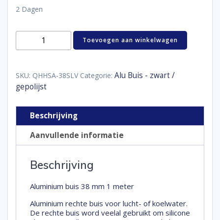
2 Dagen
Aluminium
Toevoegen aan winkelwagen
buis
38
mm
1
Alu Buis - zwart /
SKU:
QHHSA-38SLV
Categorie:
meter
gepolijst
aantal
Beschrijving
Aanvullende informatie
Beschrijving
Aluminium buis 38 mm 1 meter
Aluminium rechte buis voor lucht- of koelwater.
De rechte buis word veelal gebruikt om silicone