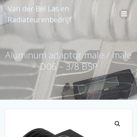
Ga
Van der Bel Las en
naar
de
Radiateurenbedrijf
inhoud
Aluminum adaptor male / male
D06 – 3/8 BSP