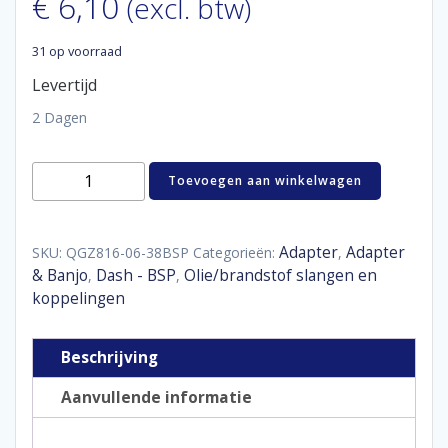
€
6,10
(excl. btw)
31 op voorraad
Levertijd
2 Dagen
Aluminum
Toevoegen aan winkelwagen
adaptor
male
/
male
Adapter
Adapter
SKU:
QGZ816-06-38BSP
Categorieën:
,
D06
& Banjo
Dash - BSP
Olie/brandstof slangen en
,
,
-
koppelingen
3/8
BSP
aantal
Beschrijving
Aanvullende informatie