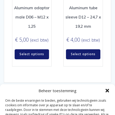
Aluminum adaptor
Aluminum tube
male D06 – M12 x
sleeve D12 – 24,7 x
1,25
19,2 mm
€
5,00
€
4,00
(excl. btw)
(excl. btw)
Select options
Select options
Beheer toestemming
Om de beste ervaringen te bieden, gebruiken wij technologieën zoals
cookies om informatie over je apparaat op te slaan en/of te
raadplegen. Door in te stemmen met deze technologieën kunnen wij
gegevens zoals surfgedrag of unieke ID's op deze site verwerken. Als je