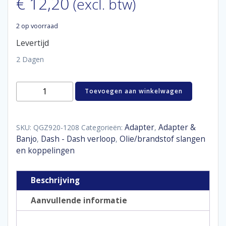
€
12,20
(excl. btw)
2 op voorraad
Levertijd
2 Dagen
Aluminum
Toevoegen aan winkelwagen
adaptor
male
/
male
Adapter
Adapter &
SKU:
QGZ920-1208
Categorieën:
,
D12
Banjo
Dash - Dash verloop
Olie/brandstof slangen
,
,
-
en koppelingen
O-
ring
D08
Beschrijving
aantal
Aanvullende informatie