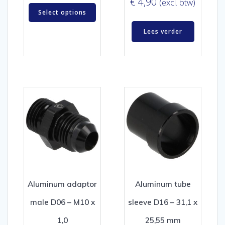
€
4,90
(excl. btw)
Select options
Lees verder
Aluminum adaptor
Aluminum tube
male D06 – M10 x
sleeve D16 – 31,1 x
1,0
25,55 mm