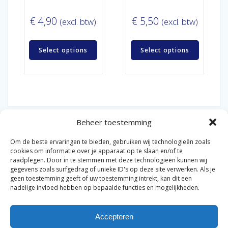
€
4,90
€
5,50
(excl. btw)
(excl. btw)
Select options
Select options
Beheer toestemming
Om de beste ervaringen te bieden, gebruiken wij technologieën zoals
cookies om informatie over je apparaat op te slaan en/of te
raadplegen. Door in te stemmen met deze technologieën kunnen wij
gegevens zoals surfgedrag of unieke ID's op deze site verwerken. Als je
© 2026 Van der Bel Las en Radiateurenbedrijf.
geen toestemming geeft of uw toestemming intrekt, kan dit een
nadelige invloed hebben op bepaalde functies en mogelijkheden.
Privacyverklaring
Cookiebeleid
Retourbeleid
|
|
|
Accepteren
Algemene voorwaarden voor consumenten
Zakelijke
|