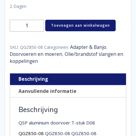
2 Dagen
Aluminum
Toevoegen aan winkelwagen
bulkhead
T-
piece
D08
Adapter & Banjo
SKU:
QGZ850-08
Categorieën:
,
aantal
Doorvoeren en moeren
Olie/brandstof slangen en
,
koppelingen
Beschrijving
Aanvullende informatie
Beschrijving
QSP aluminium doorvoer T-stuk D08
QGZ850-08
QGZ850-08 QGZ850-08