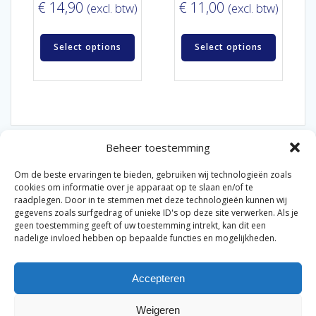
€
14,90
€
11,00
(excl. btw)
(excl. btw)
Select options
Select options
Beheer toestemming
Om de beste ervaringen te bieden, gebruiken wij technologieën zoals
cookies om informatie over je apparaat op te slaan en/of te
raadplegen. Door in te stemmen met deze technologieën kunnen wij
gegevens zoals surfgedrag of unieke ID's op deze site verwerken. Als je
© 2026 Van der Bel Las en Radiateurenbedrijf.
geen toestemming geeft of uw toestemming intrekt, kan dit een
nadelige invloed hebben op bepaalde functies en mogelijkheden.
Privacyverklaring
Cookiebeleid
Retourbeleid
|
|
|
Accepteren
Algemene voorwaarden voor consumenten
Zakelijke
|
algemene voorwaarden
Disclaimer
|
Weigeren