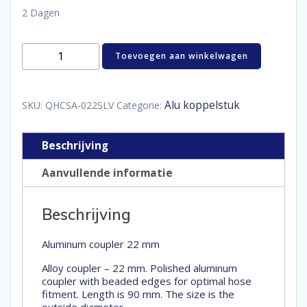
2 Dagen
Aluminum
Toevoegen aan winkelwagen
coupler
22
mm
aantal
Alu koppelstuk
SKU:
QHCSA-022SLV
Categorie:
Beschrijving
Aanvullende informatie
Beschrijving
Aluminum coupler 22 mm
Alloy coupler – 22 mm. Polished aluminum
coupler with beaded edges for optimal hose
fitment. Length is 90 mm. The size is the