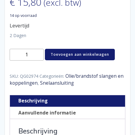
€
15,80
(excl. btw)
14 op voorraad
Levertijd
2 Dagen
Fuel
Toevoegen aan winkelwagen
line
adapter
9,52
mm
Olie/brandstof slangen en
SKU:
QG02974
Categorieën:
(3/8")
koppelingen
Snelaansluiting
,
-
AN8
male
Beschrijving
aantal
Aanvullende informatie
Beschrijving