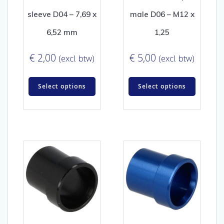
sleeve D04 – 7,69 x
male D06 – M12 x
6,52 mm
1,25
€
2,00
€
5,00
(excl. btw)
(excl. btw)
Select options
Select options