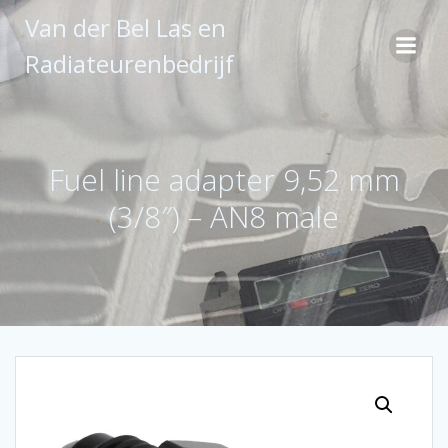
Ga
Van der Bel Las en
naar
de
Radiateurenbedrijf
inhoud
Fuel line adapter 9,52 mm
(3/8″) – AN8 male