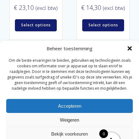
€
23,10
€
14,30
(excl. btw)
(excl. btw)
Select options
Select options
Beheer toestemming
Om de beste ervaringen te bieden, gebruiken wij technologieën zoals
cookies om informatie over je apparaat op te slaan en/of te
raadplegen. Door in te stemmen met deze technologieën kunnen wij
gegevens zoals surfgedrag of unieke ID's op deze site verwerken. Als je
© 2026 Van der Bel Las en Radiateurenbedrijf.
geen toestemming geeft of uw toestemming intrekt, kan dit een
nadelige invloed hebben op bepaalde functies en mogelijkheden.
Privacyverklaring
Cookiebeleid
Retourbeleid
|
|
|
Accepteren
Algemene voorwaarden voor consumenten
Zakelijke
|
algemene voorwaarden
Disclaimer
|
Weigeren
Merknamen op deze site worden enkel ter referentie
genoemd. Geen officiële samenwerking tenzij anders
0
Bekijk voorkeuren
vermeld.