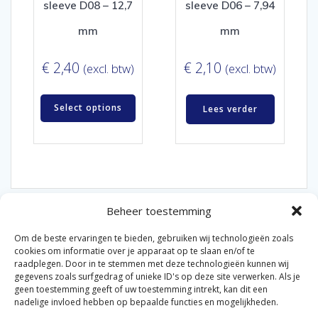
sleeve D08 – 12,7
sleeve D06 – 7,94
mm
mm
€
2,40
€
2,10
(excl. btw)
(excl. btw)
Select options
Lees verder
Beheer toestemming
Om de beste ervaringen te bieden, gebruiken wij technologieën zoals
cookies om informatie over je apparaat op te slaan en/of te
raadplegen. Door in te stemmen met deze technologieën kunnen wij
gegevens zoals surfgedrag of unieke ID's op deze site verwerken. Als je
© 2026 Van der Bel Las en Radiateurenbedrijf.
geen toestemming geeft of uw toestemming intrekt, kan dit een
nadelige invloed hebben op bepaalde functies en mogelijkheden.