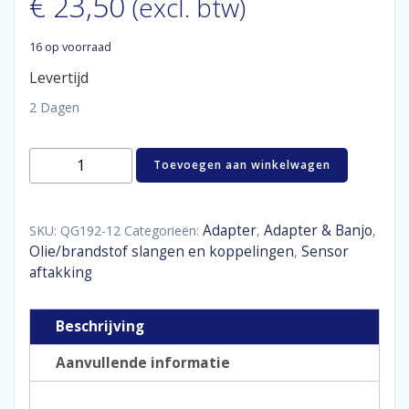
€
23,50
(excl. btw)
16 op voorraad
Levertijd
2 Dagen
Gauge
Toevoegen aan winkelwagen
adaptor
1/8"
NPT
female
Adapter
Adapter & Banjo
SKU:
QG192-12
Categorieën:
,
,
/
Olie/brandstof slangen en koppelingen
Sensor
,
male
aftakking
D12
aantal
Beschrijving
Aanvullende informatie