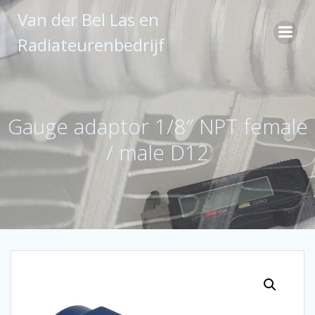
Ga
Van der Bel Las en
naar
de
Radiateurenbedrijf
inhoud
Gauge adaptor 1/8″ NPT female
/ male D12