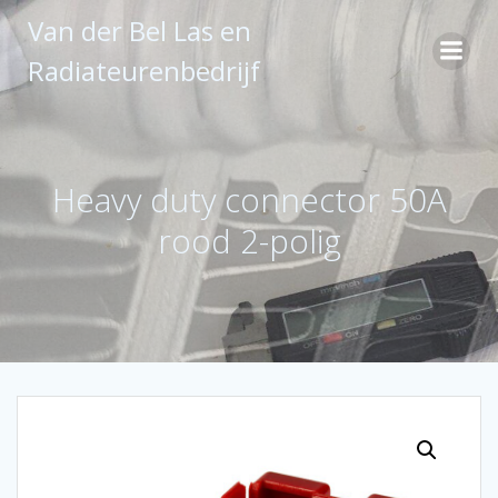
Ga
Van der Bel Las en
naar
de
Radiateurenbedrijf
inhoud
Heavy duty connector 50A
rood 2-polig