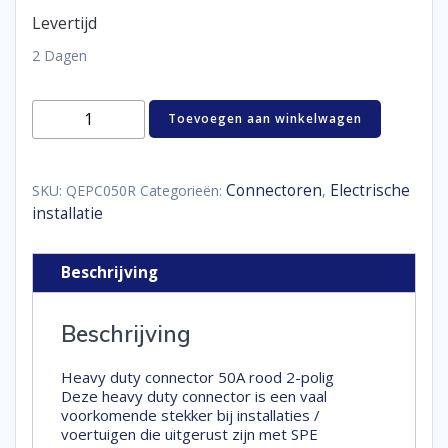
Levertijd
2 Dagen
Heavy
Toevoegen aan winkelwagen
duty
connector
50A
rood
Connectoren
Electrische
SKU:
QEPC050R
Categorieën:
,
2-
installatie
polig
aantal
Beschrijving
Beschrijving
Heavy duty connector 50A rood 2-polig
Deze heavy duty connector is een vaal
voorkomende stekker bij installaties /
voertuigen die uitgerust zijn met SPE