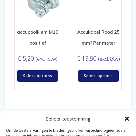
accupoolklem M10
Accukabel Rood 25
positief
mm² Per meter
€
5,20
€
19,90
(excl. btw)
(excl. btw)
Select options
Select options
Beheer toestemming
Om de beste ervaringen te bieden, gebruiken wij technologieën zoals
cookies om informatie over je apparaat op te slaan en/of te