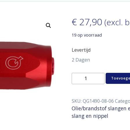
€
27,90
(excl. 
19 op voorraad
Levertijd
2 Dagen
Hose
Toevoege
end
90°
(D08)
-
SKU:
QG1490-08-06
Catego
O-
Olie/brandstof slangen 
ring
slang en nippel
(D06)
aantal