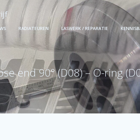
ijf
UWS
RADIATEUREN
LASWERK / REPARATIE
KENNIS
se end 90° (D08) – O-ring (D