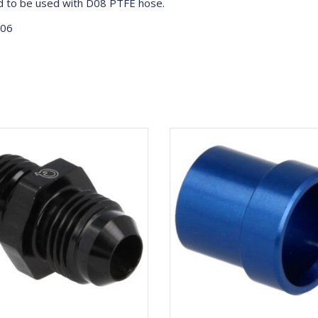
 to be used with D08 PTFE hose.
-06