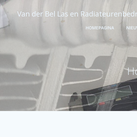
Ga
naar
Van der Bel Las en Radiateurenbedr
de
inhoud
HOMEPAGINA
NIE
Ho