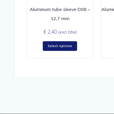
Aluminum tube sleeve D08 –
Alumi
12,7 mm
€
2,40
(excl. btw)
Select options