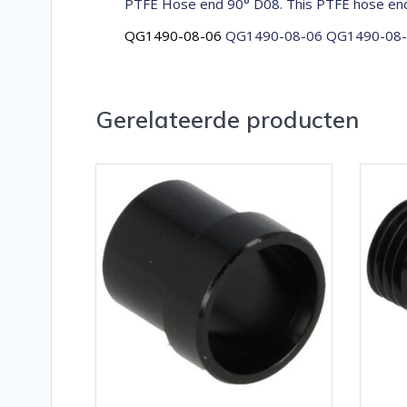
PTFE Hose end 90° D08. This PTFE hose end
QG1490-08-06
QG1490-08-06 QG1490-08
Gerelateerde producten