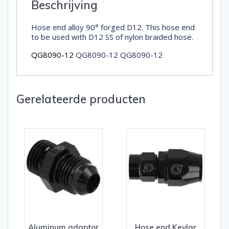
Beschrijving
Hose end alloy 90° forged D12. This hose end
to be used with D12 SS of nylon braided hose.
QG8090-12
QG8090-12 QG8090-12
Gerelateerde producten
Aluminum adaptor
Hose end Kevlar