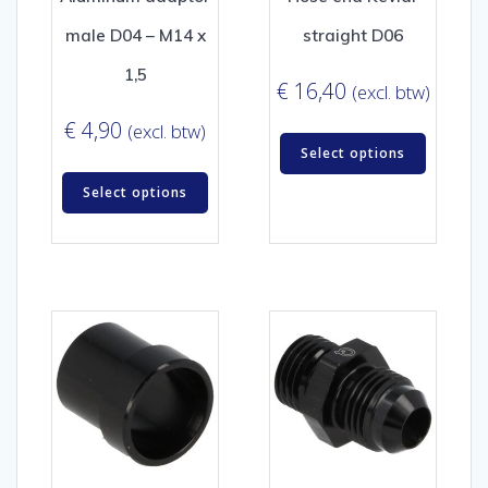
male D04 – M14 x
straight D06
1,5
€
16,40
(excl. btw)
€
4,90
(excl. btw)
Select options
Select options