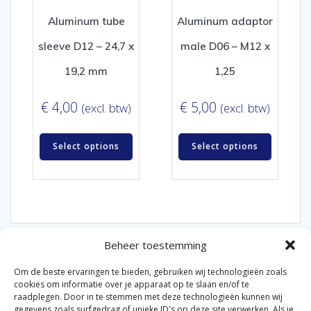
Aluminum tube
Aluminum adaptor
sleeve D12 – 24,7 x
male D06 – M12 x
19,2 mm
1,25
€
4,00
€
5,00
(excl. btw)
(excl. btw)
Select options
Select options
Beheer toestemming
Om de beste ervaringen te bieden, gebruiken wij technologieën zoals
cookies om informatie over je apparaat op te slaan en/of te
raadplegen. Door in te stemmen met deze technologieën kunnen wij
gegevens zoals surfgedrag of unieke ID's op deze site verwerken. Als je