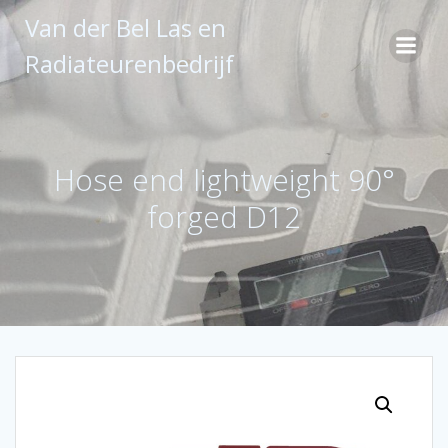
Ga
Van der Bel Las en
naar
de
Radiateurenbedrijf
inhoud
Hose end lightweight 90°
forged D12