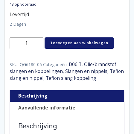
13 op voorraad
Levertijd
2 Dagen
Hose
Toevoegen aan winkelwagen
end
PTFE
180°
D06
D06 T
Olie/brandstof
SKU:
QG6180-06
Categorieën:
,
aantal
slangen en koppelingen
Slangen en nippels
Teflon
,
,
slang en nippel
Teflon slang koppeling
,
Beschrijving
Aanvullende informatie
Beschrijving