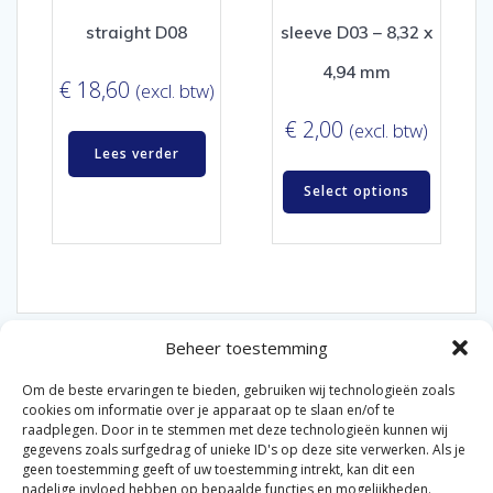
straight D08
sleeve D03 – 8,32 x
4,94 mm
€
18,60
(excl. btw)
€
2,00
(excl. btw)
Lees verder
Select options
Beheer toestemming
Om de beste ervaringen te bieden, gebruiken wij technologieën zoals
cookies om informatie over je apparaat op te slaan en/of te
raadplegen. Door in te stemmen met deze technologieën kunnen wij
gegevens zoals surfgedrag of unieke ID's op deze site verwerken. Als je
© 2026 Van der Bel Las en Radiateurenbedrijf.
geen toestemming geeft of uw toestemming intrekt, kan dit een
nadelige invloed hebben op bepaalde functies en mogelijkheden.