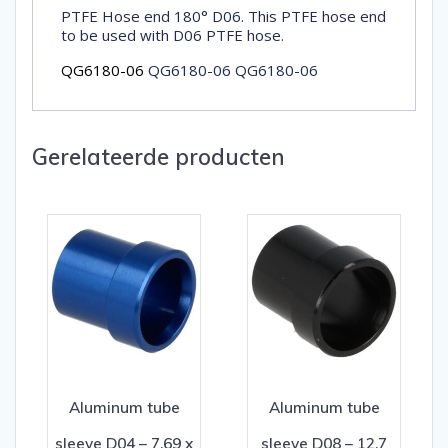
PTFE Hose end 180° D06. This PTFE hose end
to be used with D06 PTFE hose.
QG6180-06
QG6180-06 QG6180-06
Gerelateerde producten
Aluminum tube
Aluminum tube
sleeve D04 – 7,69 x
sleeve D08 – 12,7