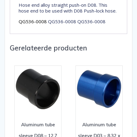
Hose end alloy straight push-on D08. This
hose end to be used with D08 Push-lock hose.
QG536-0008
QG536-0008 QG536-0008
Gerelateerde producten
Aluminum tube
Aluminum tube
sleeve D08 – 12,7
sleeve D03 – 8,32 x