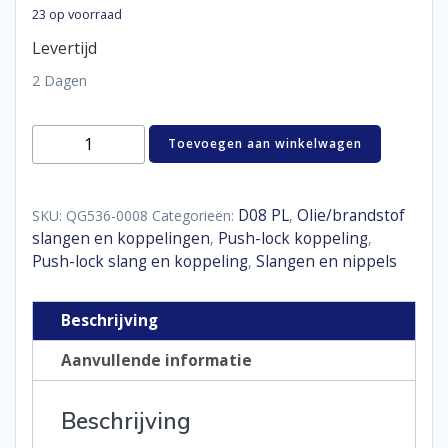
23 op voorraad
Levertijd
2 Dagen
Hose
Toevoegen aan winkelwagen
end
push-
on
straight
D08 PL
Olie/brandstof
SKU:
QG536-0008
Categorieën:
,
D08
slangen en koppelingen
Push-lock koppeling
,
,
aantal
Push-lock slang en koppeling
Slangen en nippels
,
Beschrijving
Aanvullende informatie
Beschrijving