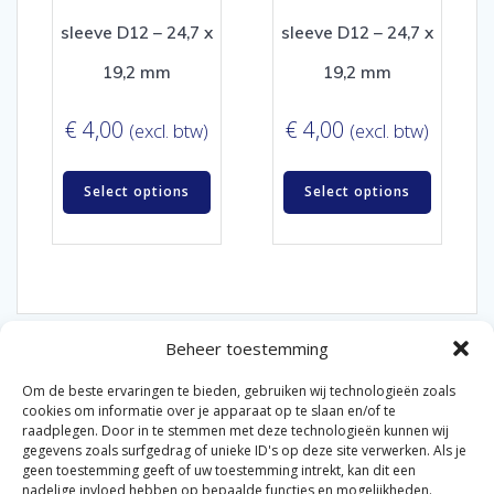
sleeve D12 – 24,7 x
sleeve D12 – 24,7 x
19,2 mm
19,2 mm
€
4,00
€
4,00
(excl. btw)
(excl. btw)
Select options
Select options
Beheer toestemming
Om de beste ervaringen te bieden, gebruiken wij technologieën zoals
cookies om informatie over je apparaat op te slaan en/of te
raadplegen. Door in te stemmen met deze technologieën kunnen wij
gegevens zoals surfgedrag of unieke ID's op deze site verwerken. Als je
© 2026 Van der Bel Las en Radiateurenbedrijf.
geen toestemming geeft of uw toestemming intrekt, kan dit een
nadelige invloed hebben op bepaalde functies en mogelijkheden.