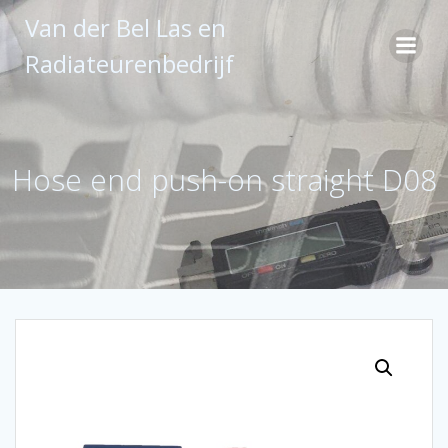
Ga
Van der Bel Las en
naar
de
Radiateurenbedrijf
inhoud
Hose end push-on straight D08