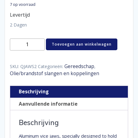
7 op voorraad
Levertijd
2 Dagen
Magnetic
Toevoegen aan winkelwagen
vice
jaws
Aluminum
aantal
Gereedschap
SKU:
QJAWS2
Categorieën:
,
Olie/brandstof slangen en koppelingen
Beschrijving
Aanvullende informatie
Beschrijving
Aluminum vice jaws, specially designed to hold