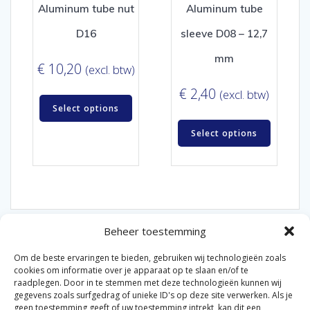
Aluminum tube nut
Aluminum tube
D16
sleeve D08 – 12,7
mm
€
10,20
(excl. btw)
€
2,40
(excl. btw)
Select options
Select options
Beheer toestemming
Om de beste ervaringen te bieden, gebruiken wij technologieën zoals
cookies om informatie over je apparaat op te slaan en/of te
raadplegen. Door in te stemmen met deze technologieën kunnen wij
gegevens zoals surfgedrag of unieke ID's op deze site verwerken. Als je
© 2026 Van der Bel Las en Radiateurenbedrijf.
geen toestemming geeft of uw toestemming intrekt, kan dit een