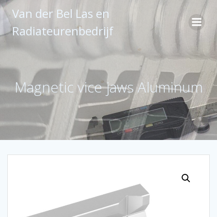
Ga
Van der Bel Las en
naar
de
Radiateurenbedrijf
inhoud
Magnetic vice jaws Aluminum