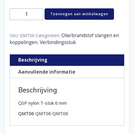
Nylon
Toevoegen aan winkelwagen
T-
piece
6
mm
Olie/brandstof slangen en
SKU:
QMT06
Categorieën:
aantal
koppelingen
Verbindingsstuk
,
Beschrijving
Aanvullende informatie
Beschrijving
QSP nylon T-stuk 6 mm
QMT06
QMT06 QMT06