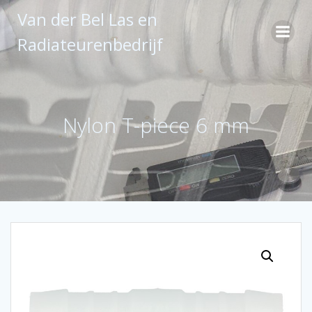
Ga
Van der Bel Las en
naar
de
Radiateurenbedrijf
inhoud
Nylon T-piece 6 mm