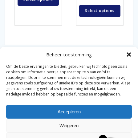
Select options
Beheer toestemming
Om de beste ervaringen te bieden, gebruiken wij technologieën zoals
cookies om informatie over je apparaat op te slaan en/of te
raadplegen. Door in te stemmen met deze technologieën kunnen wij
gegevens zoals surfgedrag of unieke ID's op deze site verwerken. Als je
© 2026 Van der Bel Las en Radiateurenbedrijf.
geen toestemming geeft of uw toestemming intrekt, kan dit een
nadelige invloed hebben op bepaalde functies en mogelijkheden.
Privacyverklaring
Cookiebeleid
Retourbeleid
|
|
|
Accepteren
Algemene voorwaarden voor consumenten
Zakelijke
|
algemene voorwaarden
Disclaimer
|
Weigeren
Merknamen op deze site worden enkel ter referentie