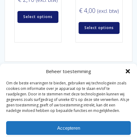
€
4,00
(excl. btw)
Select options
Select options
Beheer toestemming
Om de beste ervaringen te bieden, gebruiken wij technologieën zoals
cookies om informatie over je apparaat op te slaan en/of te
raadplegen. Door in te stemmen met deze technologieën kunnen wij
gegevens zoals surfgedrag of unieke ID's op deze site verwerken. Als je
© 2026 Van der Bel Las en Radiateurenbedrijf.
geen toestemming geeft of uw toestemming intrekt, kan dit een
nadelige invloed hebben op bepaalde functies en mogelijkheden.
Privacyverklaring
Cookiebeleid
Retourbeleid
|
|
|
Accepteren
Algemene voorwaarden voor consumenten
Zakelijke
|