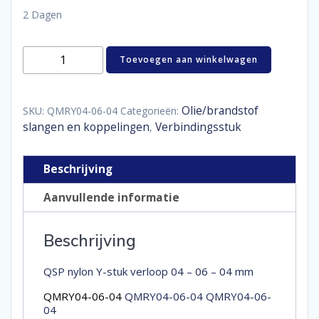
2 Dagen
Nylon
Toevoegen aan winkelwagen
Y-
piece
reducer
04
Olie/brandstof
SKU:
QMRY04-06-04
Categorieën:
-
slangen en koppelingen
Verbindingsstuk
,
06
-
04
Beschrijving
mm
aantal
Aanvullende informatie
Beschrijving
QSP nylon Y-stuk verloop 04 – 06 – 04 mm
QMRY04-06-04
QMRY04-06-04 QMRY04-06-
04