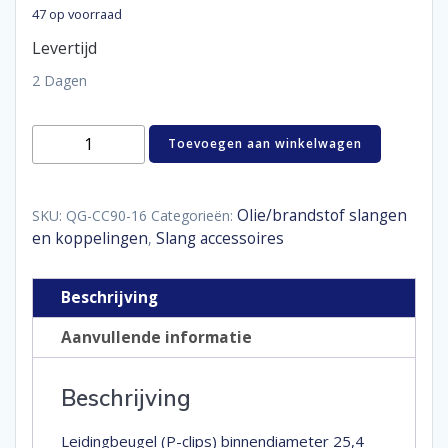
47 op voorraad
Levertijd
2 Dagen
QSP
Toevoegen aan winkelwagen
aluminium
P-
clips
25,4
Olie/brandstof slangen
SKU:
QG-CC90-16
Categorieën:
mm
en koppelingen
Slang accessoires
,
aantal
Beschrijving
Aanvullende informatie
Beschrijving
Leidingbeugel (P-clips) binnendiameter 25,4