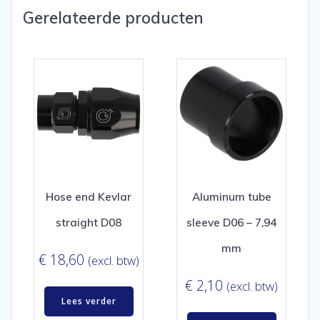
Gerelateerde producten
Hose end Kevlar
Aluminum tube
straight D08
sleeve D06 – 7,94
mm
€
18,60
(excl. btw)
€
2,10
(excl. btw)
Lees verder