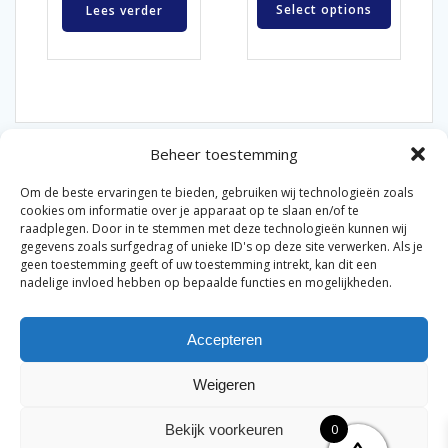
Select options
Lees verder
Beheer toestemming
Om de beste ervaringen te bieden, gebruiken wij technologieën zoals
cookies om informatie over je apparaat op te slaan en/of te
raadplegen. Door in te stemmen met deze technologieën kunnen wij
gegevens zoals surfgedrag of unieke ID's op deze site verwerken. Als je
© 2026 Van der Bel Las en Radiateurenbedrijf.
geen toestemming geeft of uw toestemming intrekt, kan dit een
nadelige invloed hebben op bepaalde functies en mogelijkheden.
Privacyverklaring
Cookiebeleid
Retourbeleid
|
|
|
Accepteren
Algemene voorwaarden voor consumenten
Zakelijke
|
algemene voorwaarden
Disclaimer
|
Weigeren
Merknamen op deze site worden enkel ter referentie
genoemd. Geen officiële samenwerking tenzij anders
0
Bekijk voorkeuren
vermeld.