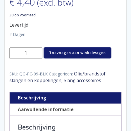
€
4,40
(excl. btw)
38 op voorraad
Levertijd
2 Dagen
QSP
Toevoegen aan winkelwagen
aluminium
P-
clips
luxe
Olie/brandstof
SKU:
QG-PC-09-BLK
Categorieën:
14,3
slangen en koppelingen
Slang accessoires
,
mm
aantal
Beschrijving
Aanvullende informatie
Beschrijving