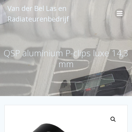
Ga
Van der Bel Las en
naar
de
Radiateurenbedrijf
inhoud
QSP aluminium P-clips luxe 14,3
mm