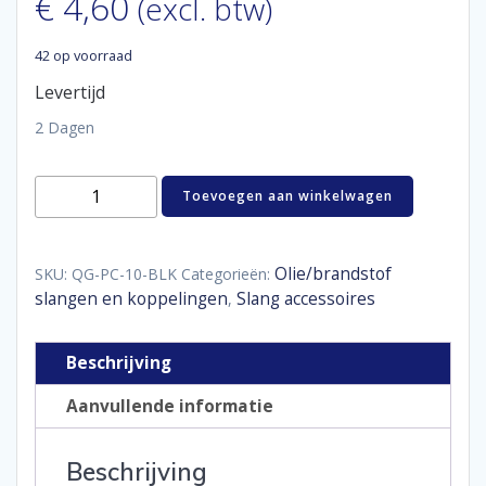
€
4,60
(excl. btw)
42 op voorraad
Levertijd
2 Dagen
QSP
Toevoegen aan winkelwagen
aluminium
P-
clips
luxe
Olie/brandstof
SKU:
QG-PC-10-BLK
Categorieën:
15,9
slangen en koppelingen
Slang accessoires
,
mm
aantal
Beschrijving
Aanvullende informatie
Beschrijving