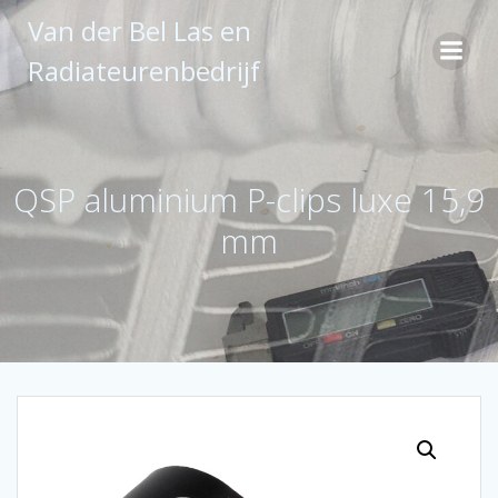
Ga
Van der Bel Las en
naar
de
Radiateurenbedrijf
inhoud
QSP aluminium P-clips luxe 15,9
mm