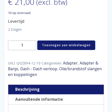
€
21,00
(excl. btw)
10 op voorraad
Levertijd
2 Dagen
Reducer
Toevoegen aan winkelwagen
female
/
male
D12
Adapter
Adapter &
SKU:
QGZ894-12-10
Categorieën:
,
-
Banjo
Dash - Dash verloop
Olie/brandstof slangen
,
,
D10
en koppelingen
aantal
Beschrijving
Aanvullende informatie