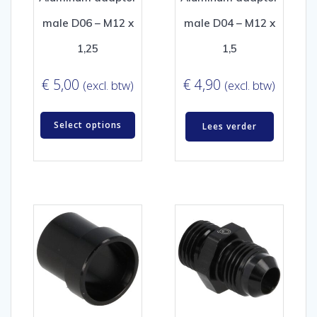
male D06 – M12 x
male D04 – M12 x
1,25
1,5
€
5,00
€
4,90
(excl. btw)
(excl. btw)
Select options
Lees verder