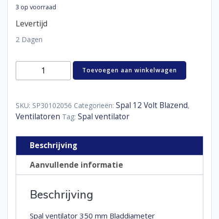
3 op voorraad
Levertijd
2 Dagen
Spal
Toevoegen aan winkelwagen
ventilator
350
mm
aantal
Spal 12 Volt Blazend
SKU:
SP30102056
Categorieën:
,
Ventilatoren
Spal ventilator
Tag:
Beschrijving
Aanvullende informatie
Beschrijving
Spal ventilator 350 mm Bladdiameter