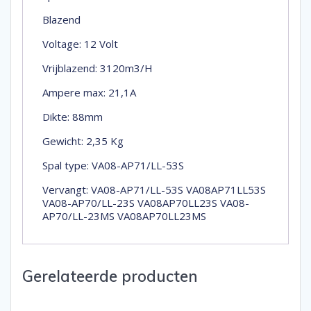
Blazend
Voltage: 12 Volt
Vrijblazend: 3120m3/H
Ampere max: 21,1A
Dikte: 88mm
Gewicht: 2,35 Kg
Spal type: VA08-AP71/LL-53S
Vervangt: VA08-AP71/LL-53S VA08AP71LL53S
VA08-AP70/LL-23S VA08AP70LL23S VA08-
AP70/LL-23MS VA08AP70LL23MS
Gerelateerde producten