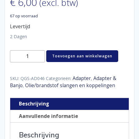
€
6,00
(excl. btw)
67 op voorraad
Levertijd
2 Dagen
SS
Toevoegen aan winkelwagen
adaptor
male
/
male
Adapter
Adapter &
SKU:
QGS-AD046
Categorieën:
,
D03
Banjo
Olie/brandstof slangen en koppelingen
,
-
M12
x
Beschrijving
1,5
convex
Aanvullende informatie
aantal
Beschrijving