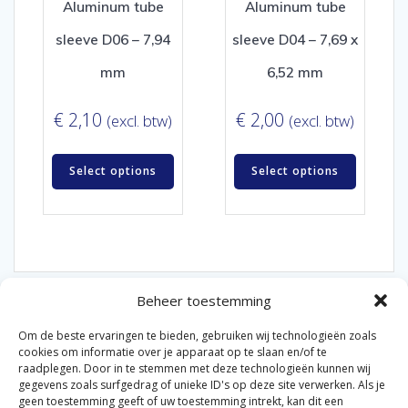
Aluminum tube
Aluminum tube
sleeve D06 – 7,94
sleeve D04 – 7,69 x
mm
6,52 mm
€
2,10
€
2,00
(excl. btw)
(excl. btw)
Select options
Select options
Beheer toestemming
Om de beste ervaringen te bieden, gebruiken wij technologieën zoals
cookies om informatie over je apparaat op te slaan en/of te
raadplegen. Door in te stemmen met deze technologieën kunnen wij
gegevens zoals surfgedrag of unieke ID's op deze site verwerken. Als je
© 2026 Van der Bel Las en Radiateurenbedrijf.
geen toestemming geeft of uw toestemming intrekt, kan dit een