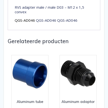
RVS adapter male / male D03 – M12 x 1,5
convex
QGS-AD046
QGS-AD046 QGS-AD046
Gerelateerde producten
Aluminum tube
Aluminum adaptor