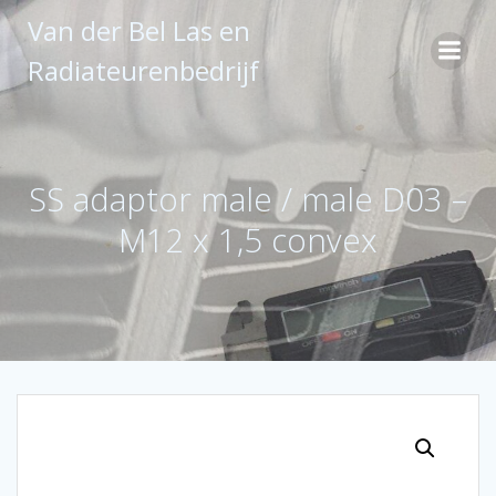
Ga
Van der Bel Las en
naar
de
Radiateurenbedrijf
inhoud
SS adaptor male / male D03 –
M12 x 1,5 convex