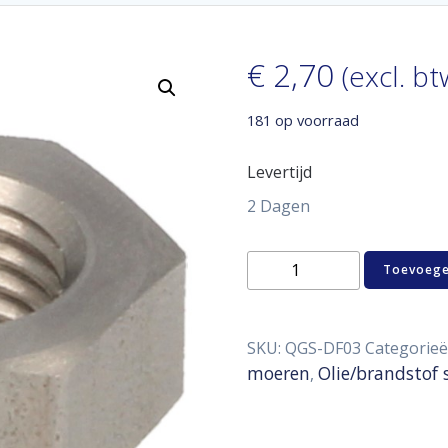
€
2,70
(excl. bt
181 op voorraad
Levertijd
2 Dagen
SS
Toevoege
nut
D03
aantal
SKU:
QGS-DF03
Categorie
moeren
Olie/brandstof 
,