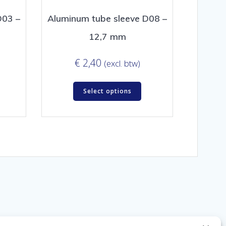
D03 –
Aluminum tube sleeve D08 –
12,7 mm
€
2,40
(excl. btw)
Select options