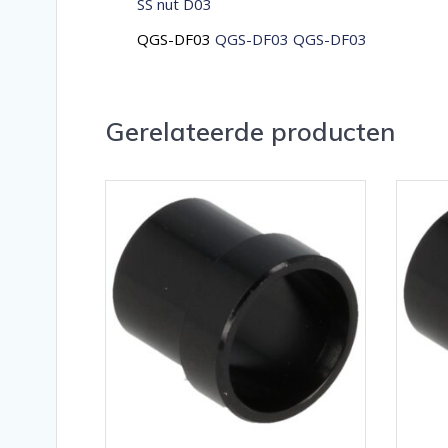
SS nut D03
QGS-DF03
QGS-DF03 QGS-DF03
Gerelateerde producten