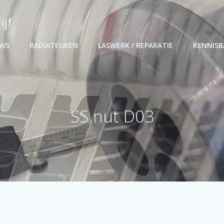
ijf
UWS
RADIATEUREN
LASWERK / REPARATIE
KENNIS
SS nut D03