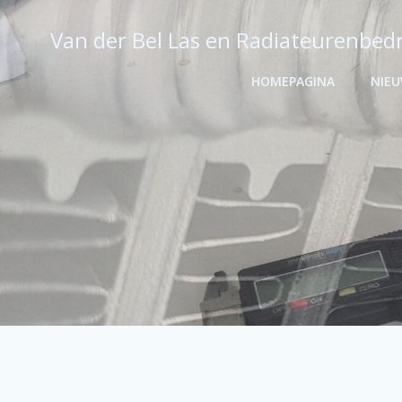
Ga
naar
Van der Bel Las en Radiateurenbedr
de
inhoud
HOMEPAGINA
NIE