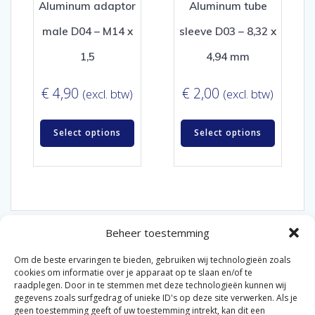
Aluminum adaptor
Aluminum tube
male D04 – M14 x
sleeve D03 – 8,32 x
1,5
4,94 mm
€
4,90
€
2,00
(excl. btw)
(excl. btw)
Select options
Select options
Beheer toestemming
Om de beste ervaringen te bieden, gebruiken wij technologieën zoals
cookies om informatie over je apparaat op te slaan en/of te
raadplegen. Door in te stemmen met deze technologieën kunnen wij
gegevens zoals surfgedrag of unieke ID's op deze site verwerken. Als je
© 2026 Van der Bel Las en Radiateurenbedrijf.
geen toestemming geeft of uw toestemming intrekt, kan dit een