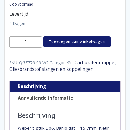
6 op voorraad
Levertijd
2 Dagen
Weber
Toevoegen aan winkelwagen
adaptor
double
D06
aantal
Carburateur nippel
SKU:
QGZ776-06-W2
Categorieën:
,
Olie/brandstof slangen en koppelingen
Beschrijving
Aanvullende informatie
Beschrijving
Weber t-stuk D06. Banjo gat = 15,7mm. Kleur