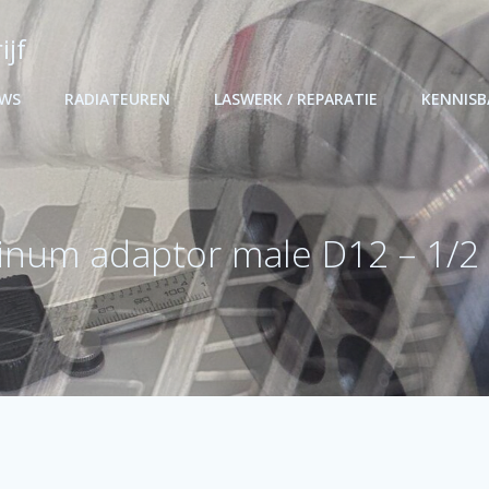
ijf
UWS
RADIATEUREN
LASWERK / REPARATIE
KENNIS
inum adaptor male D12 – 1/2 