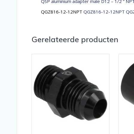
QSP aluminium adapter male D12 – 1/2 ” NP
QGZ816-12-12NPT
QGZ816-12-12NPT QGZ
Gerelateerde producten