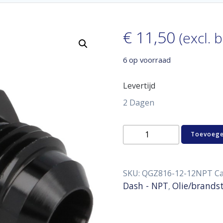
€
11,50
(excl. 
6 op voorraad
Levertijd
2 Dagen
Aluminum
Toevoege
adaptor
male
D12
-
SKU:
QGZ816-12-12NPT
Ca
1/2
Dash - NPT
Olie/brands
,
"
NPT
aantal