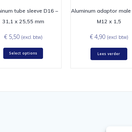
inum tube sleeve D16 –
Aluminum adaptor male
31,1 x 25,55 mm
M12 x 1,5
€
5,50
€
4,90
(excl. btw)
(excl. btw)
Select options
Lees verder