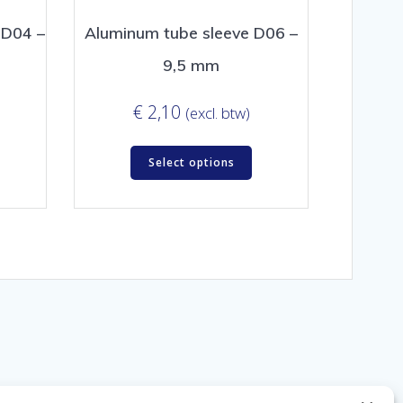
 D04 –
Aluminum tube sleeve D06 –
9,5 mm
€
2,10
(excl. btw)
Select options