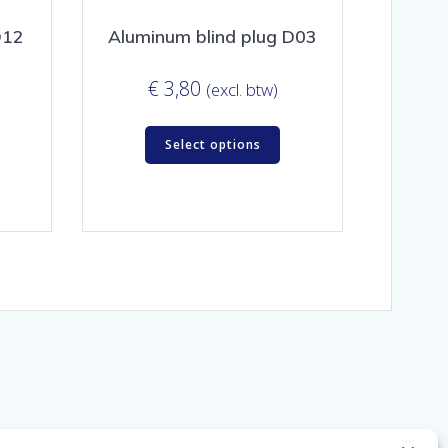
D12
Aluminum blind plug D03
€
3,80
(excl. btw)
Select options