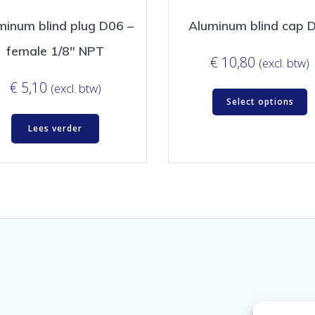
minum blind plug D06 –
Aluminum blind cap 
female 1/8″ NPT
€
10,80
(excl. btw)
€
5,10
(excl. btw)
Select options
Lees verder