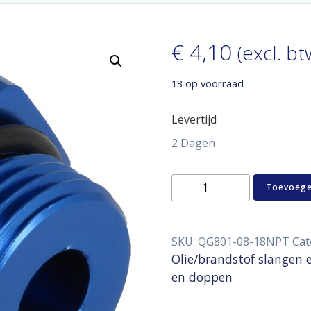
€
4,10
(excl. bt
13 op voorraad
Levertijd
2 Dagen
Aluminum
Toevoege
blind
plug
D08
with
SKU:
QG801-08-18NPT
Cat
O-
Olie/brandstof slangen 
ring
en doppen
1/8"
NPT
aantal