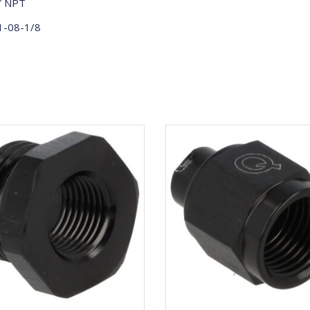
″ NPT
-08-1/8