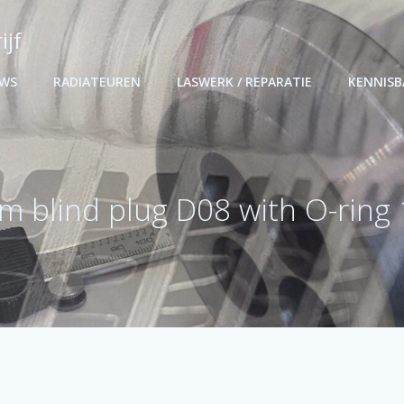
ijf
UWS
RADIATEUREN
LASWERK / REPARATIE
KENNIS
 blind plug D08 with O-ring 