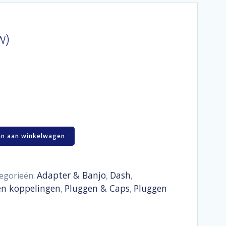
w)
n aan winkelwagen
Adapter & Banjo
Dash
egorieën:
,
,
en koppelingen
Pluggen & Caps
Pluggen
,
,