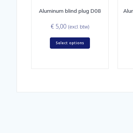
Aluminum blind plug D08
Alu
€
5,00
(excl. btw)
Select options