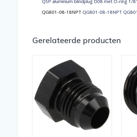
QSP aluminium blindplug D08 met O-ring 1/8
QG801-08-18NPT
QG801-08-18NPT QG801
Gerelateerde producten