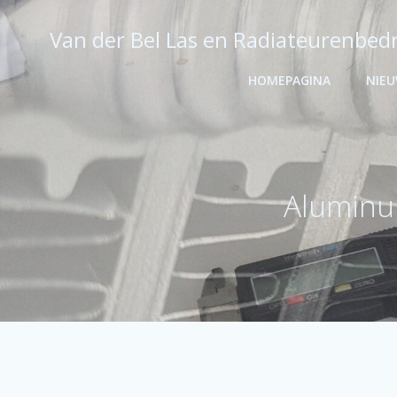
Ga
naar
Van der Bel Las en Radiateurenbedr
de
inhoud
HOMEPAGINA
NIE
Aluminum