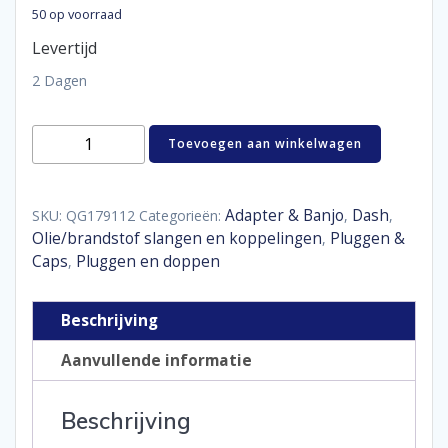
50 op voorraad
Levertijd
2 Dagen
Plastic
Toevoegen aan winkelwagen
AN
female
plug
D12
Adapter & Banjo
Dash
SKU:
QG179112
Categorieën:
,
,
aantal
Olie/brandstof slangen en koppelingen
Pluggen &
,
Caps
Pluggen en doppen
,
Beschrijving
Aanvullende informatie
Beschrijving