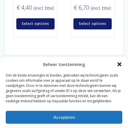
€
4,40
€
6,70
(excl. btw)
(excl. btw)
Select options
Select options
Beheer toestemming
Om de beste ervaringen te bieden, gebruiken wij technologieën zoals
cookies om informatie over je apparaat op te slaan en/of te
raadplegen. Door in te stemmen met deze technologieën kunnen wij
gegevens zoals surfgedrag of unieke ID's op deze site verwerken. Als je
© 2026 Van der Bel Las en Radiateurenbedrijf.
geen toestemming geeft of uw toestemming intrekt, kan dit een
nadelige invloed hebben op bepaalde functies en mogelijkheden.
Privacyverklaring
Cookiebeleid
Retourbeleid
|
|
|
Accepteren
Algemene voorwaarden voor consumenten
Zakelijke
|
algemene voorwaarden
Disclaimer
|