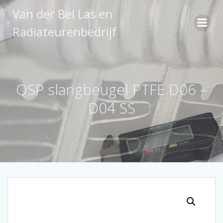
Ga
Van der Bel Las en
naar
de
Radiateurenbedrijf
inhoud
QSP slangbeugel PTFE D06 –
D04 SS