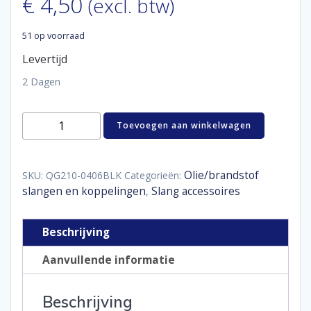
€
4,50
(excl. btw)
51 op voorraad
Levertijd
2 Dagen
QSP
Toevoegen aan winkelwagen
slangbeugel
PTFE
D06
-
Olie/brandstof
SKU:
QG210-0406BLK
Categorieën:
D04
slangen en koppelingen
Slang accessoires
,
SS
aantal
Beschrijving
Aanvullende informatie
Beschrijving