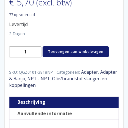
€
5,70
(excl. btw)
77 op voorraad
Levertijd
2 Dagen
Reducer
Toevoegen aan winkelwagen
female
/
male
3/8"
Adapter
Adapter
SKU:
QGZ0101-3818NPT
Categorieën:
,
-
& Banjo
NPT - NPT
Olie/brandstof slangen en
,
,
1/8"
koppelingen
NPT
aantal
Beschrijving
Aanvullende informatie