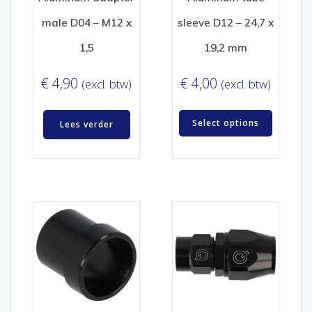
male D04 – M12 x
sleeve D12 – 24,7 x
1,5
19,2 mm
€
4,90
€
4,00
(excl. btw)
(excl. btw)
Select options
Lees verder