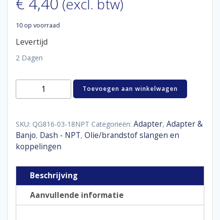
€
4,40
(excl. btw)
10 op voorraad
Levertijd
2 Dagen
Aluminum
Toevoegen aan winkelwagen
adaptor
male
D03
-
Adapter
Adapter &
SKU:
QG816-03-18NPT
Categorieën:
,
1/8"
Banjo
Dash - NPT
Olie/brandstof slangen en
,
,
NPT
koppelingen
aantal
Beschrijving
Aanvullende informatie