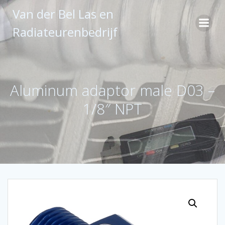
Ga
Van der Bel Las en
naar
de
Radiateurenbedrijf
inhoud
Aluminum adaptor male D03 –
1/8″ NPT